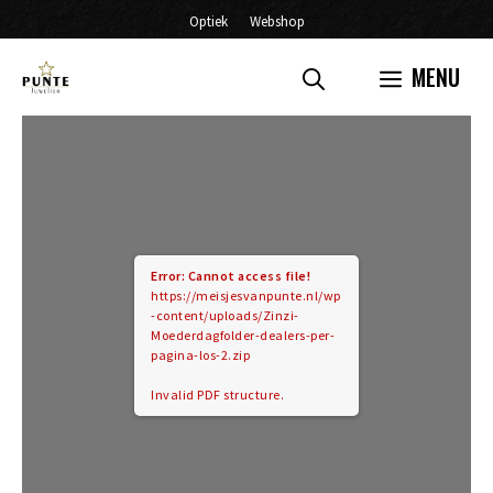
Ga
Optiek
Webshop
naar
MENU
de
inhoud
Error: Cannot access file!
https://meisjesvanpunte.nl/wp
-content/uploads/Zinzi-
Moederdagfolder-dealers-per-
pagina-los-2.zip
Invalid PDF structure.