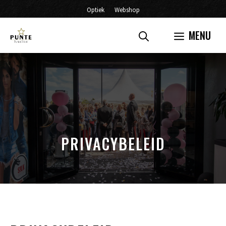
Ga
Optiek
Webshop
naar
MENU
de
inhoud
PRIVACYBELEID