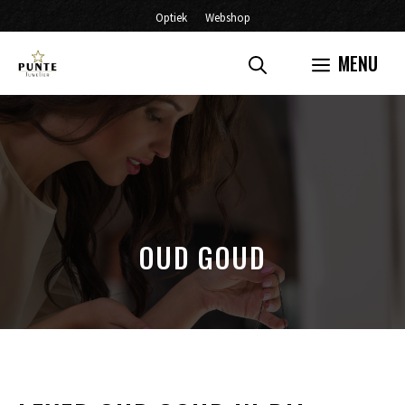
Ga
Optiek
Webshop
naar
MENU
de
inhoud
OUD GOUD