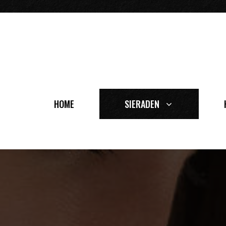
Ga
naar
de
inhoud
HOME
SIERADEN