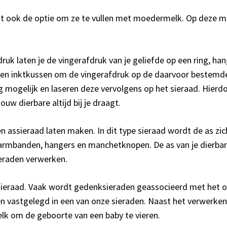
aat ook de optie om ze te vullen met moedermelk. Op deze m
druk laten je de vingerafdruk van je geliefde op een ring, 
een inktkussen om de vingerafdruk op de daarvoor bestemde k
mogelijk en laseren deze vervolgens op het sieraad. Hierdo
ouw dierbare altijd bij je draagt.
en assieraad laten maken. In dit type sieraad wordt de as zi
 armbanden, hangers en manchetknopen. De as van je dierbare 
ieraden verwerken.
aad. Vaak wordt gedenksieraden geassocieerd met het overli
astgelegd in een van onze sieraden. Naast het verwerken va
k om de geboorte van een baby te vieren.