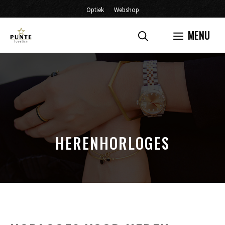
Ga
Optiek
Webshop
naar
MENU
de
inhoud
HERENHORLOGES