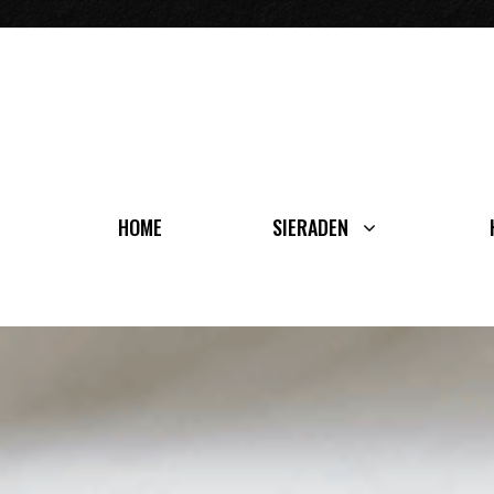
Ga
naar
de
inhoud
HOME
SIERADEN