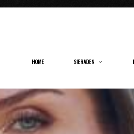
Ga
naar
de
inhoud
HOME
SIERADEN