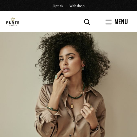
Ga
Optiek
Webshop
naar
MENU
de
inhoud